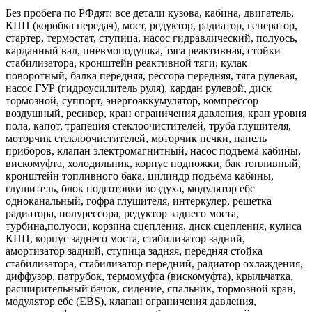
Без пробега по РФдят: все детали кузова, кабина, двигатель,
КПП (коробка передач), мост, редуктор, радиатор, генератор,
стартер, термостат, ступица, насос гидравлический, полуось,
карданный вал, пневмоподушка, тяга реактивная, стойки
стабилизатора, кронштейн реактивной тяги, кулак
поворотный, балка передняя, рессора передняя, тяга рулевая,
насос ГУР (гидроусилитель руля), кардан рулевой, диск
тормозной, суппорт, энергоаккумулятор, компрессор
воздушный, ресивер, кран ограничения давления, кран уровня
пола, капот, трапеция стеклоочистителей, труба глушителя,
моторчик стеклоочистителей, моторчик печки, панель
приборов, клапан электромагнитный, насос подъема кабины,
вискомуфта, холодильник, корпус подножки, бак топливный,
кронштейн топливного бака, цилиндр подъема кабины,
глушитель, блок подготовки воздуха, модулятор ебс
одноканальный, гофра глушителя, интеркулер, решетка
радиатора, полурессора, редуктор заднего моста,
турбина,полуоси, корзина сцепления, диск сцепления, кулиса
КПП, корпус заднего моста, стабилизатор задний,
амортизатор задний, ступица задняя, передняя стойка
стабилизатора, стабилизатор передний, радиатор охлаждения,
диффузор, патрубок, термомуфта (вискомуфта), крыльчатка,
расширительный бачок, сидение, спальник, тормозной кран,
модулятор ебс (EBS), клапан ограничения давления,