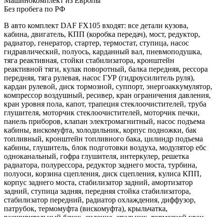
Машинокомплект из Европы
Без пробега по РФ
В авто комплект DAF FX105 входят: все детали кузова,
кабина, двигатель, КПП (коробка передач), мост, редуктор,
радиатор, генератор, стартер, термостат, ступица, насос
гидравлический, полуось, карданный вал, пневмоподушка,
тяга реактивная, стойки стабилизатора, кронштейн
реактивной тяги, кулак поворотный, балка передняя, рессора
передняя, тяга рулевая, насос ГУР (гидроусилитель руля),
кардан рулевой, диск тормозной, суппорт, энергоаккумулятор,
компрессор воздушный, ресивер, кран ограничения давления,
кран уровня пола, капот, трапеция стеклоочистителей, труба
глушителя, моторчик стеклоочистителей, моторчик печки,
панель приборов, клапан электромагнитный, насос подъема
кабины, вискомуфта, холодильник, корпус подножки, бак
топливный, кронштейн топливного бака, цилиндр подъема
кабины, глушитель, блок подготовки воздуха, модулятор ебс
одноканальный, гофра глушителя, интеркулер, решетка
радиатора, полурессора, редуктор заднего моста, турбина,
полуоси, корзина сцепления, диск сцепления, кулиса КПП,
корпус заднего моста, стабилизатор задний, амортизатор
задний, ступица задняя, передняя стойка стабилизатора,
стабилизатор передний, радиатор охлаждения, диффузор,
патрубок, термомуфта (вискомуфта), крыльчатка,